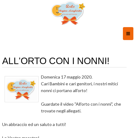
Toggl
naviga
ALL'ORTO CON I NONNI!
Domenica 17 maggio 2020.
Cari Bambini e cari genitori, i nostri mitici
nonni ci portano all'orto!
Guardate il video "All'orto con i nonni", che
trovate negli allegati.
Un abbraccio ed un saluto a tutti!
Le Vostre maestre!