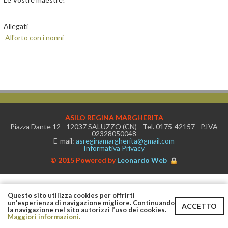
Allegati
All'orto con i nonni
ASILO REGINA MARGHERITA
Piazza Dante 12 - 12037 SALUZZO (CN) - Tel. 0175-42157 - P.IVA
02328050048
E-mail:
asreginamargherita@gmail.com
Informativa Privacy
© 2015 Powered by
Leonardo Web
Questo sito utilizza cookies per offrirti
un'esperienza di navigazione migliore. Continuando
ACCETTO
la navigazione nel sito autorizzi l’uso dei cookies.
Maggiori informazioni.